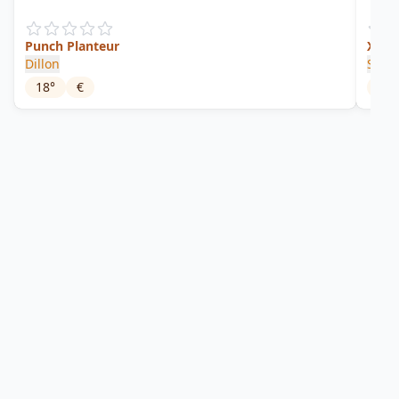
Punch Planteur
XO R
Dillon
Saint
18
°
€
43
°