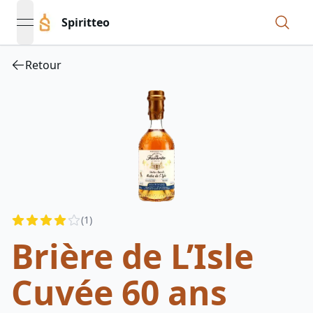
Spiritteo
open navigation menu
Retour
Reviews
(
1
)
3.5
out of 5 stars
Brière de L’Isle
Cuvée 60 ans