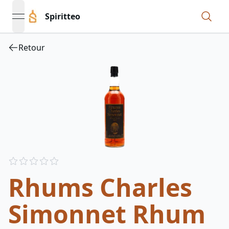
Spiritteo
open navigation menu
Retour
Reviews
out of 5 stars
Rhums Charles
Simonnet Rhum