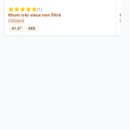
(
1
)
Rhum très vieux non filtré
Cuvé
Clément
Rhum
41.6
°
€€€
45
°