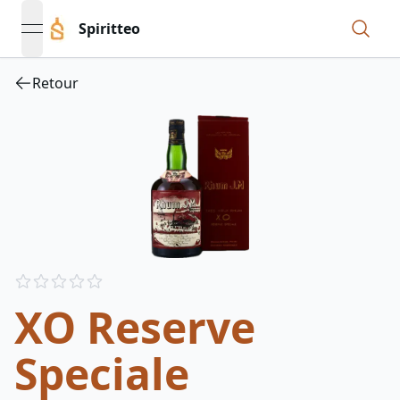
Spiritteo
open navigation menu
Retour
Reviews
out of 5 stars
XO Reserve
Speciale