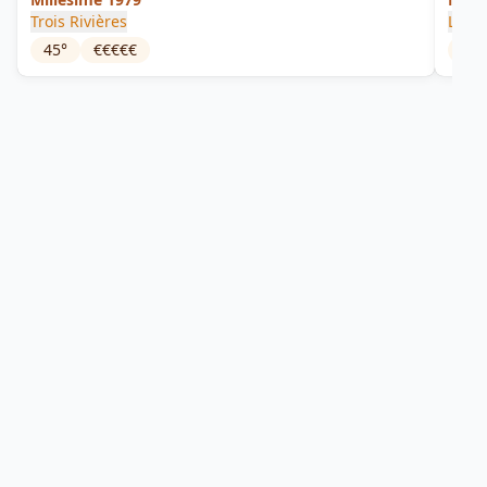
Trois Rivières
Le Ga
45
°
€€€€€
58.