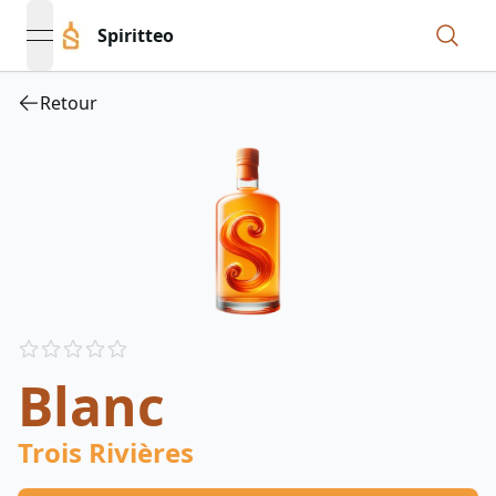
Spiritteo
open navigation menu
Retour
Reviews
out of 5 stars
Blanc
Trois Rivières