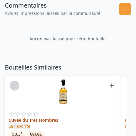
Commentaires
Avis et impressions laissés par la communauté.
Aucun avis laissé pour cette bouteille.
Bouteilles Similaires
Cuvée du Tres Hombres
Mart
La Favorite
Moon
50.3
°
€€€€€
46
°