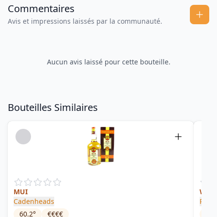
Commentaires
Avis et impressions laissés par la communauté.
Aucun avis laissé pour cette bouteille.
Bouteilles Similaires
MUI
Whit
Cadenheads
Port
60.2
°
€€€€
59
°