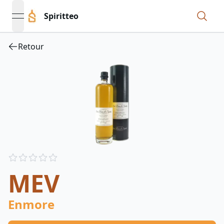
Spiritteo
open navigation menu
Retour
Reviews
out of 5 stars
MEV
Enmore