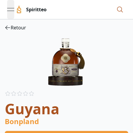
Spiritteo
open navigation menu
Retour
Reviews
out of 5 stars
Guyana
Bonpland