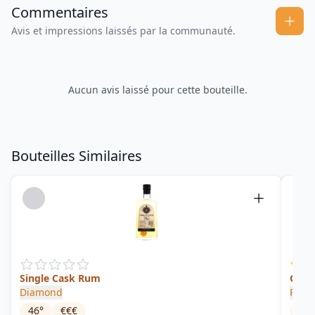
Commentaires
Avis et impressions laissés par la communauté.
Aucun avis laissé pour cette bouteille.
Bouteilles Similaires
Single Cask Rum
Guya
Diamond
Rudol
46
°
€€€
63.