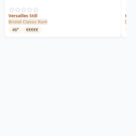
Versailles Still
Guya
Bristol Classic Rum
Diam
46
°
€€€€€
57.