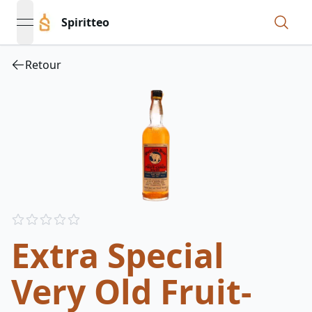
Spiritteo
open navigation menu
Retour
Reviews
out of 5 stars
Extra Special
Very Old Fruit-