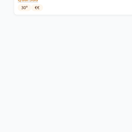
30
°
€€