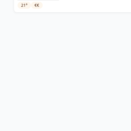
21
°
€€