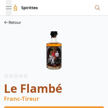
Spiritteo
open navigation menu
Retour
Reviews
out of 5 stars
Le Flambé
Franc-Tireur