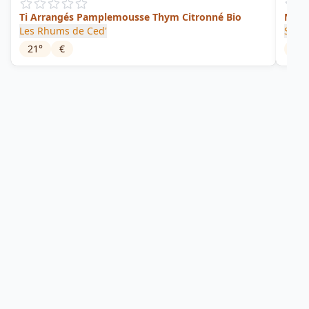
Ti Arrangés Pamplemousse Thym Citronné Bio
Mang
Les Rhums de Ced'
Symb
21
°
€
30
°