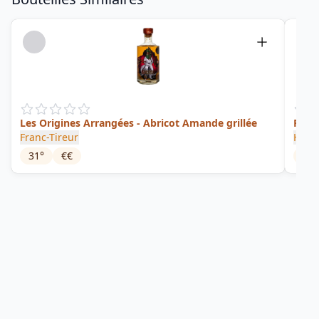
Les Origines Arrangées - Abricot Amande grillée
Rhum
Franc-Tireur
Hédo
31
°
€€
40
°