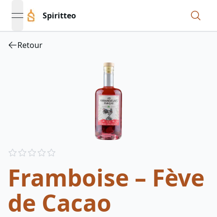
Spiritteo
open navigation menu
Retour
Reviews
out of 5 stars
Framboise – Fève
de Cacao