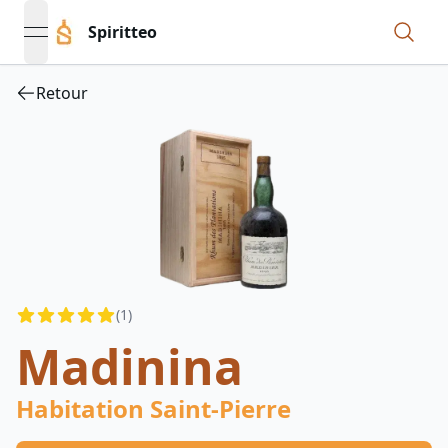
Spiritteo
open navigation menu
Retour
Reviews
(
1
)
4.5
out of 5 stars
Madinina
Habitation Saint-Pierre