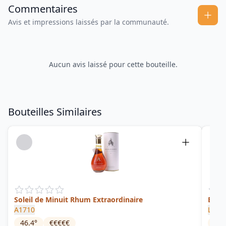
Commentaires
Avis et impressions laissés par la communauté.
Aucun avis laissé pour cette bouteille.
Bouteilles Similaires
Soleil de Minuit Rhum Extraordinaire
Brièr
A1710
La Fa
46.4
°
€€€€€
44
°