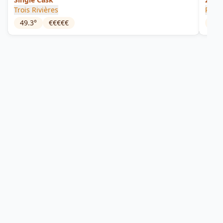
Trois Rivières
Rhum
49.3
°
€€€€€
42
°