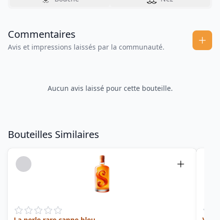
Commentaires
Avis et impressions laissés par la communauté.
Aucun avis laissé pour cette bouteille.
Bouteilles Similaires
La perle rare canne bleu
Vieu