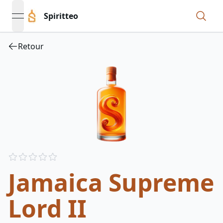
Spiritteo
open navigation menu
Retour
Reviews
out of 5 stars
Jamaica Supreme
Lord II