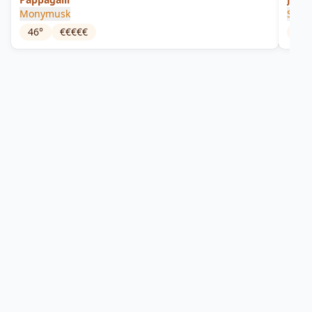
Monymusk
Sama
46
°
€€€€€
50
°