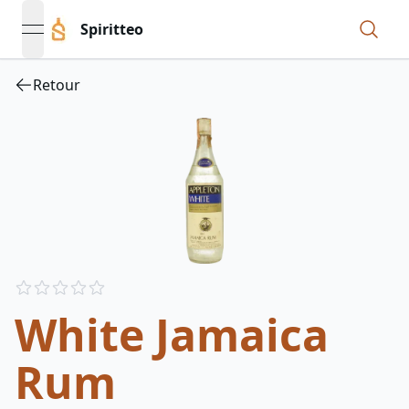
Spiritteo
open navigation menu
Retour
Reviews
out of 5 stars
White Jamaica
Rum