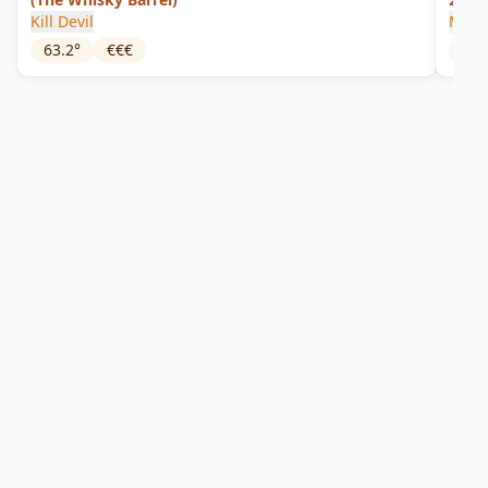
Kill Devil
Mon
63.2
°
€€€
64
°