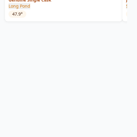
Long Pond
Sama
47.9
°
54
°