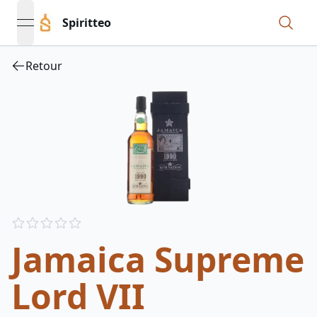
Spiritteo
open navigation menu
Retour
Reviews
out of 5 stars
Jamaica Supreme
Lord VII