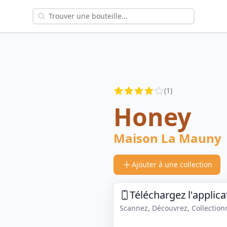
Reviews
(
1
)
3.5
out of 5 stars
Honey
Maison La Mauny
Ajouter à une collection
Téléchargez l'applica
Scannez, Découvrez, Collectionne