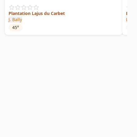
Plantation Lajus du Carbet
Brièr
J. Bally
La Fa
45
°
46
°