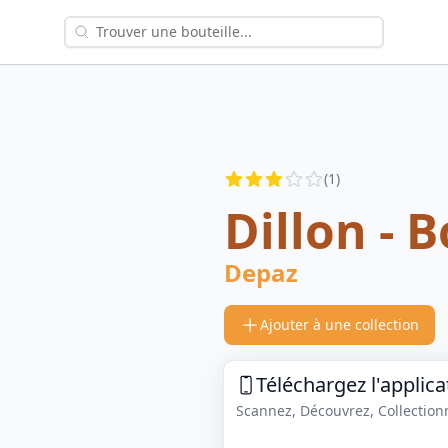
Reviews
(
1
)
3
out of 5 stars
Dillon - 
Depaz
Ajouter à une collection
Téléchargez l'applica
Scannez, Découvrez, Collectionne