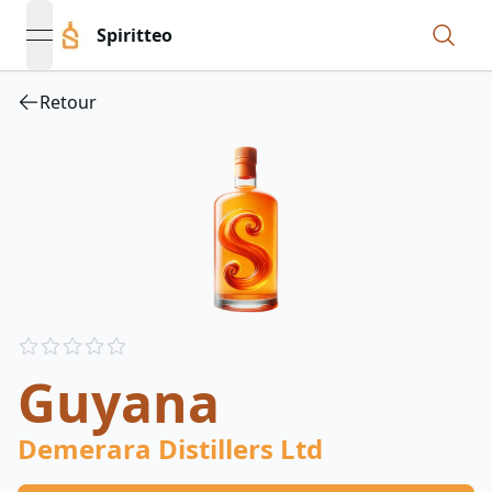
Spiritteo
open navigation menu
Retour
Reviews
out of 5 stars
Guyana
Demerara Distillers Ltd