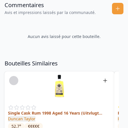
Commentaires
Avis et impressions laissés par la communauté.
Aucun avis laissé pour cette bouteille.
Bouteilles Similaires
Single Cask Rum 1998 Aged 16 Years (Uitvlugt
Ruby 
Distillery)
Duncan Taylor
Port
52.7
°
€€€€€
59.