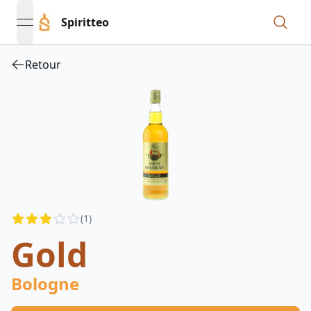
Spiritteo
open navigation menu
Retour
Reviews
(
1
)
2.5
out of 5 stars
Gold
Bologne