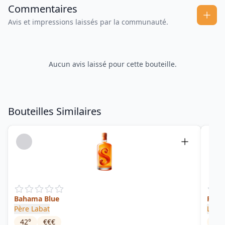
Commentaires
Avis et impressions laissés par la communauté.
Aucun avis laissé pour cette bouteille.
Bouteilles Similaires
Bahama Blue
Punc
Père Labat
Long
42
°
€€€
25
°