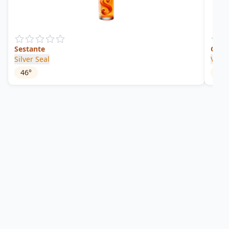
Sestante
Gran
Silver Seal
Vélie
46
°
54
°