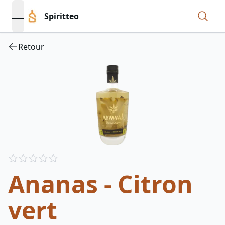
Spiritteo
open navigation menu
Retour
Reviews
out of 5 stars
Ananas - Citron
vert