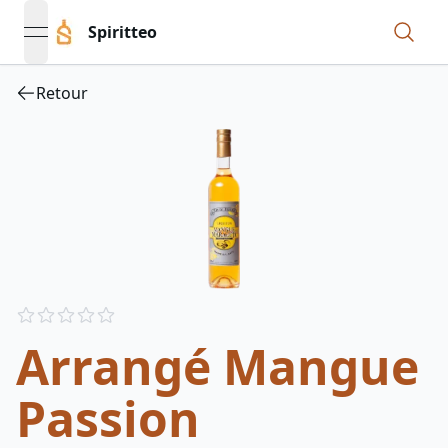
Spiritteo
open navigation menu
Retour
Reviews
out of 5 stars
Arrangé Mangue
Passion