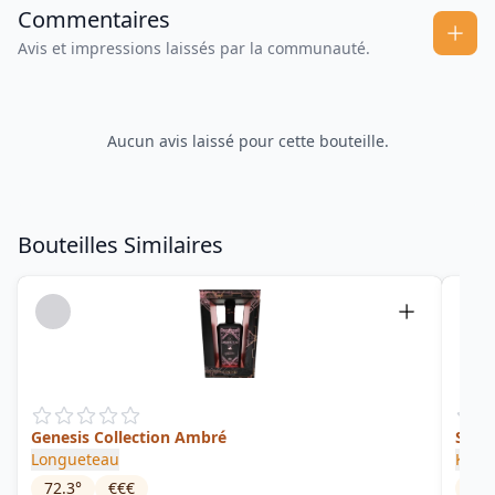
Commentaires
Avis et impressions laissés par la communauté.
Aucun avis laissé pour cette bouteille.
Bouteilles Similaires
Genesis Collection Ambré
Singl
Longueteau
Karu
72.3
°
€€€
52.