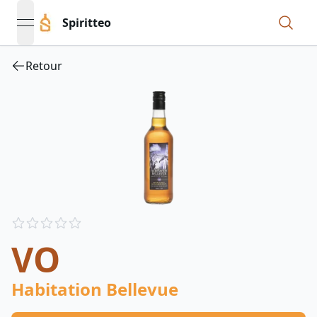
Spiritteo
open navigation menu
Retour
Reviews
out of 5 stars
VO
Habitation Bellevue