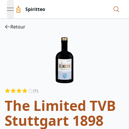
Spiritteo
open navigation menu
Retour
Reviews
(
1
)
4
out of 5 stars
The Limited TVB
Stuttgart 1898