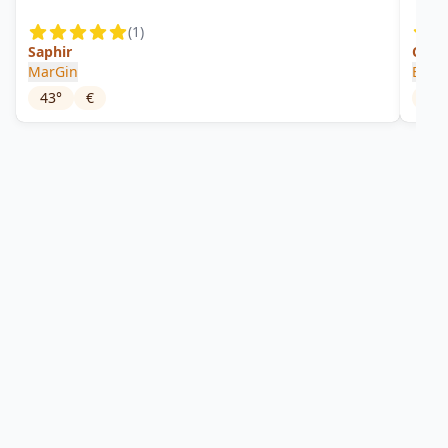
(
1
)
Saphir
Cann
MarGin
Brea
43
°
€
42
°