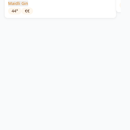
Maidli Gin
45
°
44
°
€€