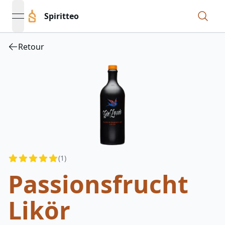
Spiritteo
open navigation menu
Retour
Reviews
(
1
)
4.5
out of 5 stars
Passionsfrucht
Likör