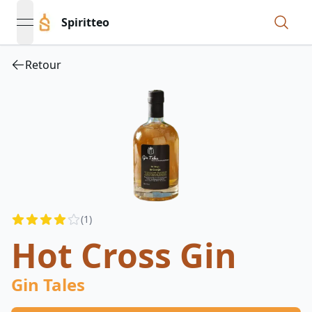
Spiritteo
open navigation menu
Retour
Reviews
(
1
)
3.5
out of 5 stars
Hot Cross Gin
Gin Tales