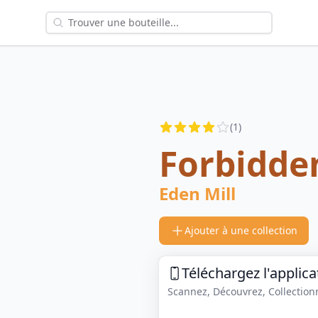
Reviews
(
1
)
4
out of 5 stars
Forbidde
Eden Mill
Ajouter à une collection
Téléchargez l'applica
Scannez, Découvrez, Collectionne