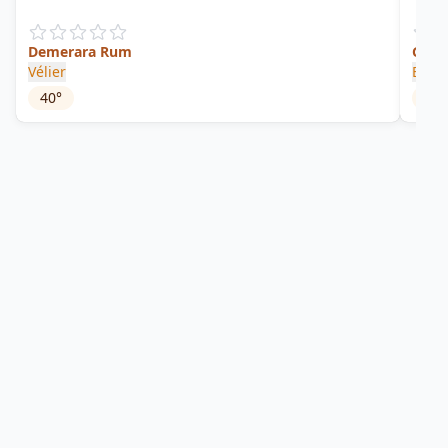
Demerara Rum
Guyan
Vélier
Enmo
40
°
46
°