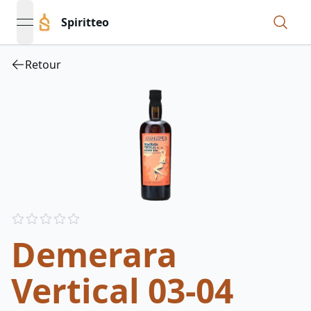
Spiritteo
open navigation menu
Retour
Reviews
out of 5 stars
Demerara
Vertical 03-04