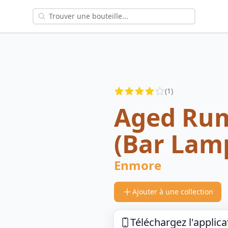
Reviews
(
1
)
4
out of 5 stars
Aged Ru
(Bar Lam
Enmore
Ajouter à une collection
Téléchargez l'applica