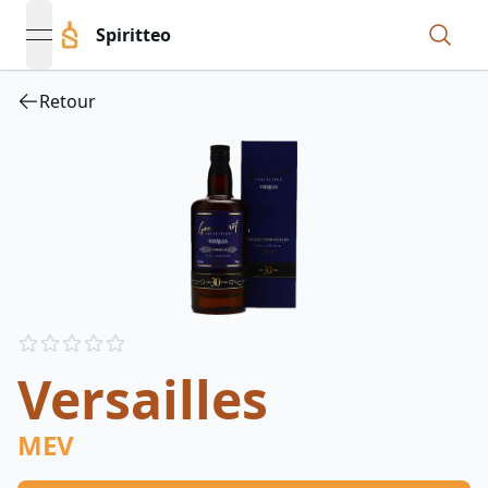
Spiritteo
open navigation menu
Retour
Reviews
out of 5 stars
Versailles
MEV