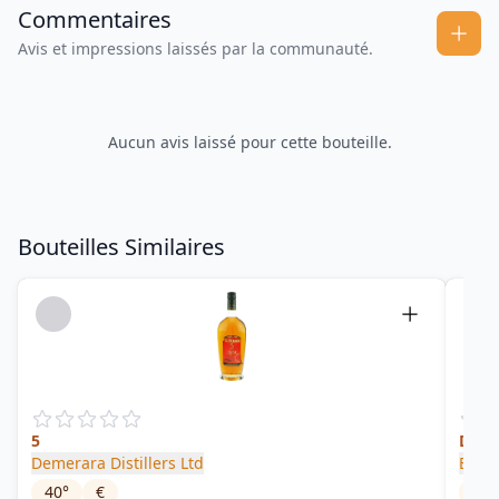
Commentaires
Avis et impressions laissés par la communauté.
Aucun avis laissé pour cette bouteille.
Bouteilles Similaires
5
Deme
Demerara Distillers Ltd
Brist
40
°
€
46
°