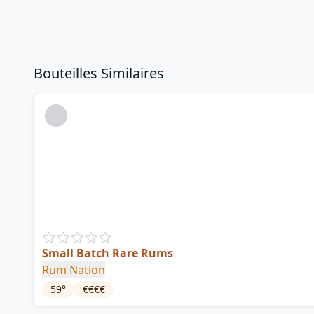
Bouteilles Similaires
Small Batch Rare Rums
Rum Nation
59
°
€€€€