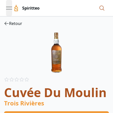
Spiritteo
open navigation menu
Retour
Reviews
out of 5 stars
Cuvée Du Moulin
Trois Rivières