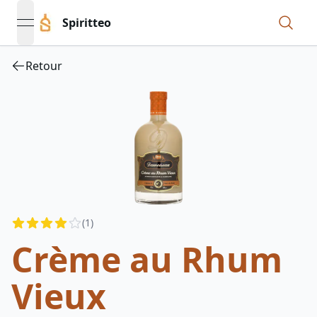
Spiritteo
open navigation menu
Retour
Reviews
(
1
)
3.5
out of 5 stars
Crème au Rhum
Vieux