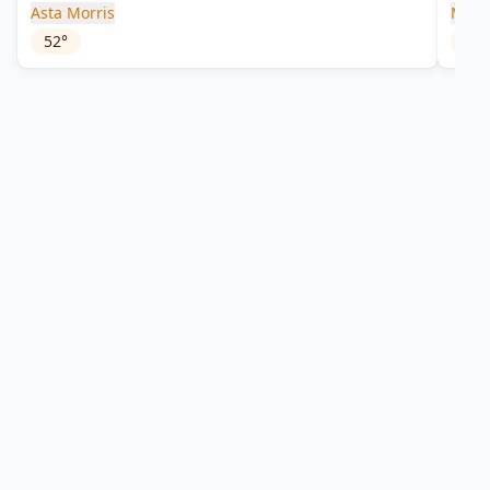
Asta Morris
Mont
52
°
45
°