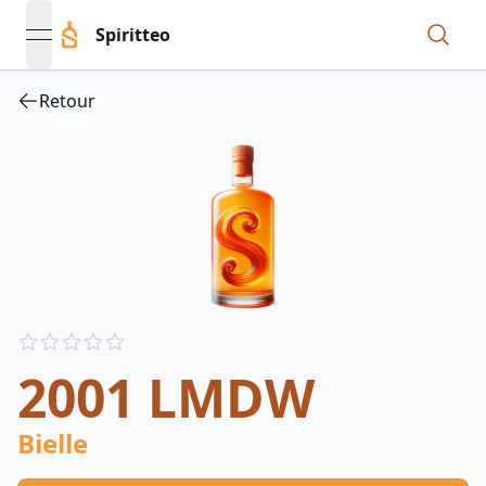
Spiritteo
open navigation menu
Retour
Reviews
out of 5 stars
2001 LMDW
Bielle