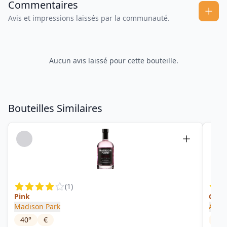
Commentaires
Avis et impressions laissés par la communauté.
Aucun avis laissé pour cette bouteille.
Bouteilles Similaires
(
1
)
Pink
Gin 
Madison Park
Artis
40
°
€
40
°