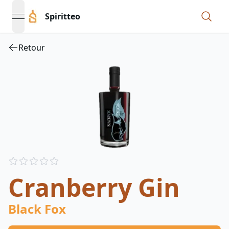
Spiritteo
open navigation menu
Retour
Reviews
out of 5 stars
Cranberry Gin
Black Fox