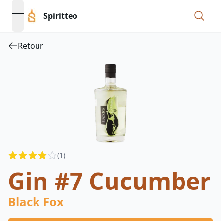
Spiritteo
open navigation menu
Retour
Reviews
(
1
)
3.5
out of 5 stars
Gin #7 Cucumber
Black Fox