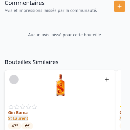
Commentaires
Avis et impressions laissés par la communauté.
Aucun avis laissé pour cette bouteille.
Bouteilles Similaires
Gin Borea
Gin F
St Laurent
Artis
47
°
€€
40
°