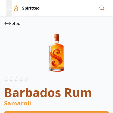
Spiritteo
open navigation menu
Retour
Reviews
out of 5 stars
Barbados Rum
Samaroli