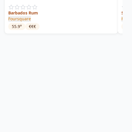
Barbados Rum
Seco
Foursquare
Four
55.9
°
€€€
59.