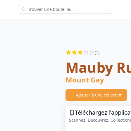
Reviews
(
1
)
2.5
out of 5 stars
Mauby R
Mount Gay
Ajouter à une collection
Téléchargez l'applica
Scannez, Découvrez, Collectionne