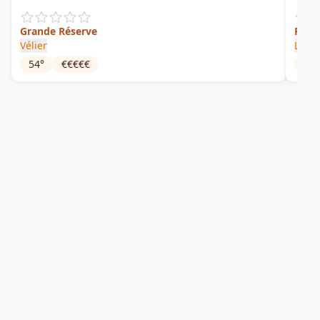
Grande Réserve
Rhum
Vélier
Long
54
°
€€€€€
62
°