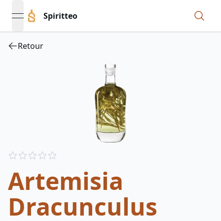
Spiritteo
open navigation menu
Retour
Reviews
out of 5 stars
Artemisia
Dracunculus