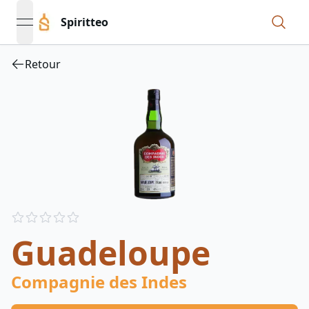
Spiritteo
open navigation menu
Retour
Reviews
out of 5 stars
Guadeloupe
Compagnie des Indes