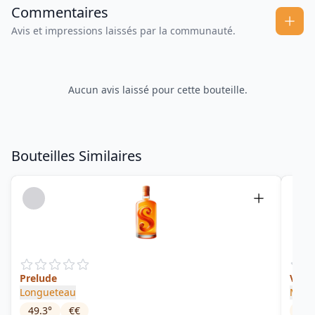
Commentaires
Avis et impressions laissés par la communauté.
Aucun avis laissé pour cette bouteille.
Bouteilles Similaires
Prelude
Vieu
Longueteau
Mont
49.3
°
€€
42
°