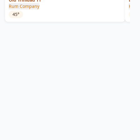
Rum Company
Krak
45
°
40
°