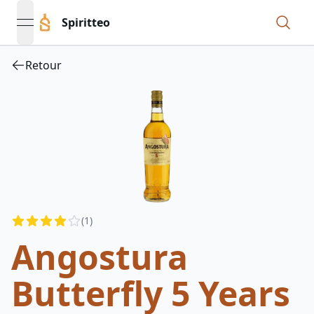
Spiritteo
open navigation menu
Retour
Reviews
(
1
)
3.5
out of 5 stars
Angostura
Butterfly 5 Years