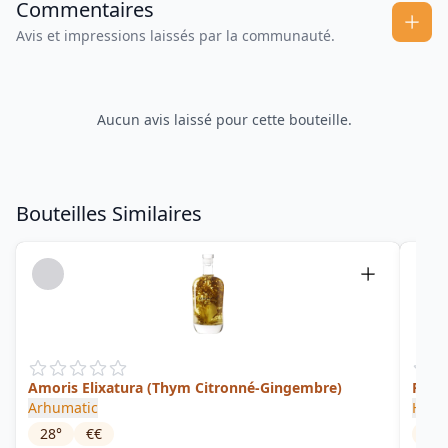
Commentaires
Avis et impressions laissés par la communauté.
Aucun avis laissé pour cette bouteille.
Bouteilles Similaires
Amoris Elixatura (Thym Citronné-Gingembre)
Punc
Arhumatic
Habit
28
°
€€
18
°