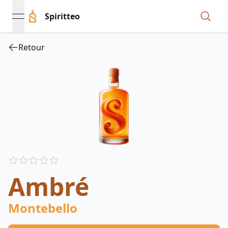
Spiritteo
open navigation menu
Retour
Reviews
out of 5 stars
Ambré
Montebello