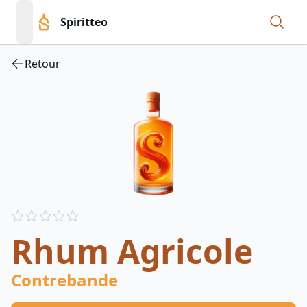
Spiritteo
open navigation menu
Retour
Reviews
out of 5 stars
Rhum Agricole
Contrebande