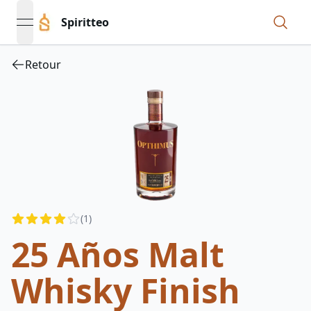
Spiritteo
open navigation menu
Retour
Reviews
(
1
)
4
out of 5 stars
25 Años Malt
Whisky Finish