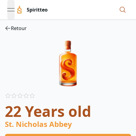
Spiritteo
open navigation menu
Retour
Reviews
out of 5 stars
22 Years old
St. Nicholas Abbey