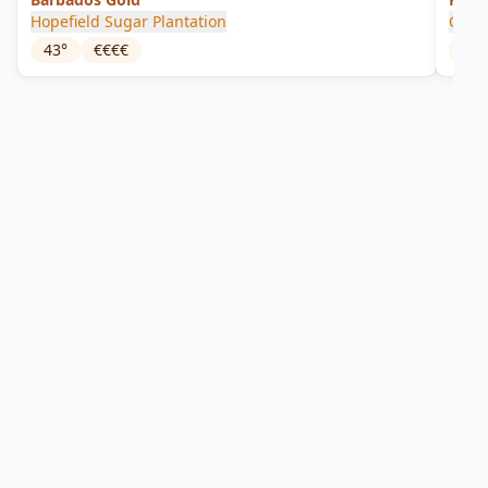
Hopefield Sugar Plantation
Cher
43
°
€€€€
40
°