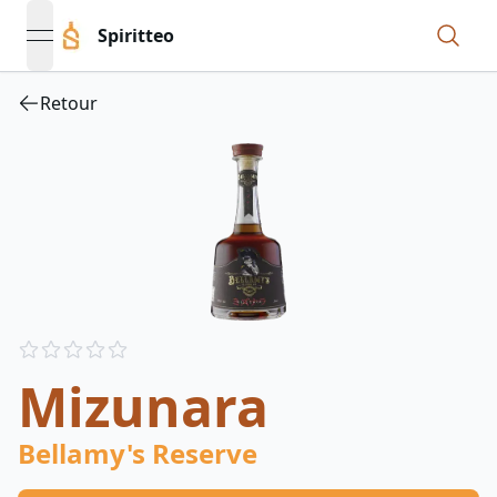
Spiritteo
open navigation menu
Retour
Reviews
out of 5 stars
Mizunara
Bellamy's Reserve