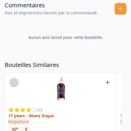
Commentaires
Avis et impressions laissés par la communauté.
Aucun avis laissé pour cette bouteille.
Bouteilles Similaires
(
1
)
17 years - 40ans Dugas
Trini
Angostura
Plant
40
°
€
48
°