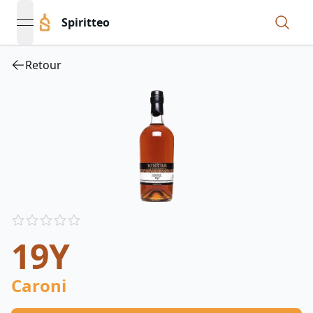
Spiritteo
open navigation menu
Retour
Reviews
out of 5 stars
19Y
Caroni